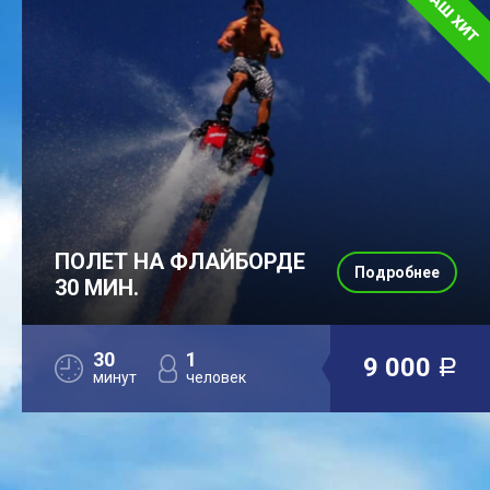
ПОЛЕТ НА ФЛАЙБОРДЕ
Подробнее
30 МИН.
30
1
9 000
a
минут
человек