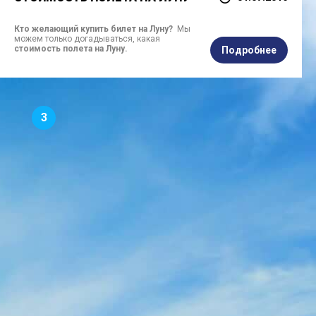
Кто желающий купить билет на Луну?
Мы
можем только догадываться, какая
стоимость полета на Луну.
Подробнее
3