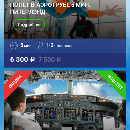
ПОЛЕТ В АЭРОТРУБЕ 5 МИН.
ПИТЕРЛЭНД
Подробнее
5
1-2
мин.
человека
6 500
7 500
a
a