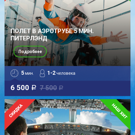
ПОЛЕТ В АЭРОТРУБЕ 5 МИН.
ПИТЕРЛЭНД
Подробнее
5
1-2
мин.
человека
6 500
7 500
a
a