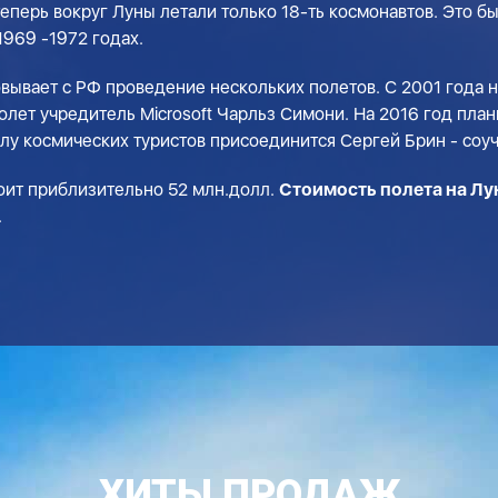
еперь вокруг Луны летали только 18-ть космонавтов. Это б
1969 -1972 годах.
совывает с РФ проведение нескольких полетов. С 2001 года
 полет учредитель Microsoft Чарльз Симони. На 2016 год пл
лу космических туристов присоединится Сергей Брин - соуч
тоит приблизительно 52 млн.долл.
Стоимость полета на Лу
.
ХИТЫ ПРОДАЖ