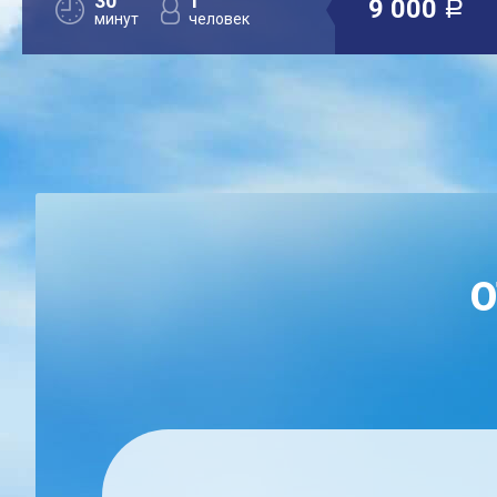
30
1
9 000
a
минут
человек
О
ЕН