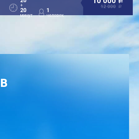
10 000
20
a
+
12 000
a
20
1
минут
человек
ОВ