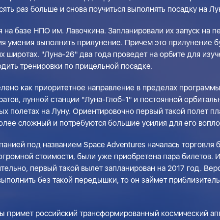
сять раз больше и снова поучиться выполнять посадку на Лу
на базе НПО им. Лавочкина. Запланировали их запуск на пе
ия умения выполнить прилунение. Причем это прилунение 
х широтах. "Луна-26" два года проведет на орбите для изуч
ходить тренировки по прицельной посадке.
лено как приоритетное направление в пределах программы
тов, лунной станции "Луна-Глоб-1" и постоянной орбитально
ых полетах на Луну. Ориентировочно первый такой полет пл
олее сложный и потребуются большие усилия для его вопл
мпанией под названием Space Adventures началась торговля 
й огромной стоимости, были уже приобретена пара билетов.
тельно, первый такой вылет запланирован на 2017 год. Вер
выполнить без такой передышки, то он займет приблизительн
уны примет российский трансформированный космический ап