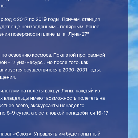
не.
риод с 2017 по 2019 годы. Причем, станция
будет еще неизведанным - полярным. Ранее
ения поверхности планеты, а "Луна-27"
 по освоению космоса. Пока этой программой
й - "Луна-Ресурс". Но после того, как
анируется осуществиться в 2030-2031 годы.
ощения.
билетами на полеты вокруг Луны, каждый из
 Их владельцы имеют возможность полететь на
оятнее всего, экскурсанты ненадолго
о 8-9 суток, а с остановкой понадобится 16-17
парат «Союз». Управлять им будет опытный