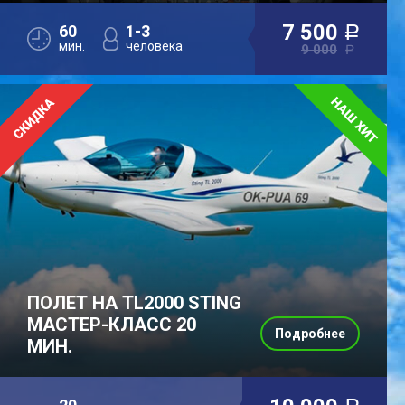
7 500
60
1-3
a
мин.
человека
9 000
a
ПОЛЕТ НА TL2000 STING
МАСТЕР-КЛАСС 20
Подробнее
МИН.