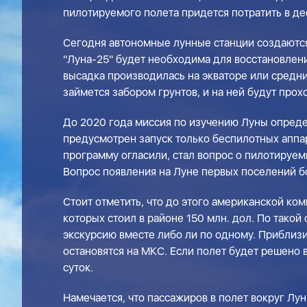
пилотируемого полета придется потратить в де
Сегодня автономные лунные станции создаются 
"Луна-25" будет необходима для восстановлен
высадка производилась на экваторе или средни
займется забором грунтов, и на ней будут про
До 2020 года миссия по изучению Луны опреде
предусмотрен запуск только беспилотных аппара
программу огласили, стал вопрос о пилотируем
Вопрос появления на Луне первых поселений б
Стоит отметить, что до этого американской ко
которых стоил в районе 150 млн. дол. По тако
экскурсию вместе либо ли по одному. Приблизи
остановятся на МКС. Если полет будет решено 
суток.
Намечается, что пассажиров в полет вокруг Л