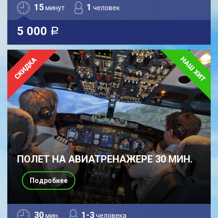
15
1
минут
человек
5 000
a
ПОЛЕТ НА АВИАТРЕНАЖЕРЕ 30 МИН.
Подробнее
30
1-3
мин.
человека