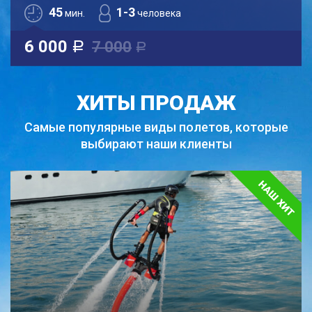
45
1-3
мин.
человека
6 000
7 000
a
a
ХИТЫ ПРОДАЖ
Самые популярные виды полетов,
которые
выбирают наши клиенты