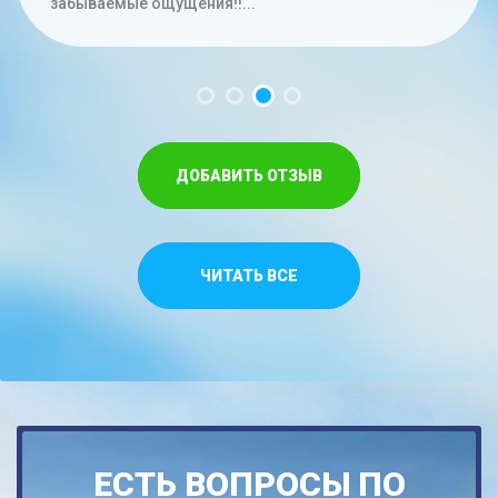
час. Меньше на троих времени не...
забываемые ощущения!!...
Спасибо,что относитесь как к своим...
ДОБАВИТЬ ОТЗЫВ
ЧИТАТЬ ВСЕ
ЕСТЬ ВОПРОСЫ ПО