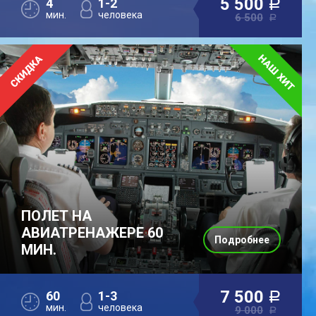
5 500
4
1-2
a
мин.
человека
6 500
a
ПОЛЕТ НА
АВИАТРЕНАЖЕРЕ 60
Подробнее
МИН.
7 500
60
1-3
a
мин.
человека
9 000
a