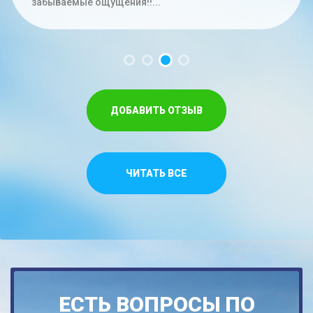
час. Меньше на троих времени не...
забываемые ощущения!!...
Спасибо,что относитесь как к своим...
ДОБАВИТЬ ОТЗЫВ
ЧИТАТЬ ВСЕ
ЕСТЬ ВОПРОСЫ ПО