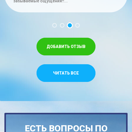
час. Меньше на троих времени не...
забываемые ощущения!!...
Спасибо,что относитесь как к своим...
ДОБАВИТЬ ОТЗЫВ
ЧИТАТЬ ВСЕ
ЕСТЬ ВОПРОСЫ ПО