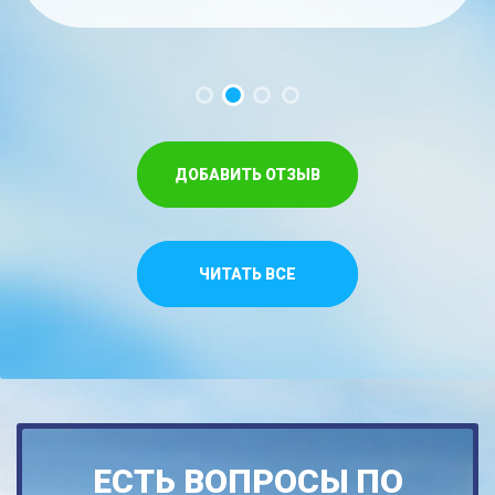
час. Меньше на троих времени не...
забываемые ощущения!!...
Спасибо,что относитесь как к своим...
ДОБАВИТЬ ОТЗЫВ
ЧИТАТЬ ВСЕ
ЕСТЬ ВОПРОСЫ ПО