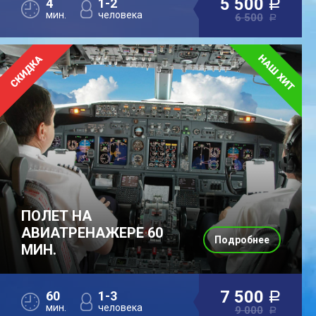
5 500
4
1-2
a
мин.
человека
6 500
a
ПОЛЕТ НА
АВИАТРЕНАЖЕРЕ 60
Подробнее
МИН.
7 500
60
1-3
a
мин.
человека
9 000
a