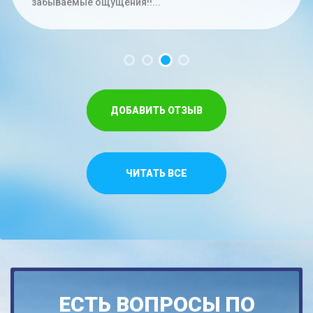
час. Меньше на троих времени не...
забываемые ощущения!!...
Спасибо,что относитесь как к своим...
ДОБАВИТЬ ОТЗЫВ
ЧИТАТЬ ВСЕ
ЕСТЬ ВОПРОСЫ ПО