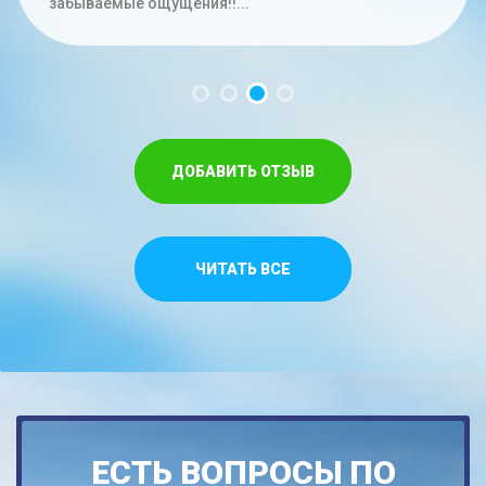
час. Меньше на троих времени не...
забываемые ощущения!!...
Спасибо,что относитесь как к своим...
ДОБАВИТЬ ОТЗЫВ
ЧИТАТЬ ВСЕ
ЕСТЬ ВОПРОСЫ ПО