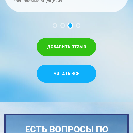
час. Меньше на троих времени не...
забываемые ощущения!!...
Спасибо,что относитесь как к своим...
ДОБАВИТЬ ОТЗЫВ
ЧИТАТЬ ВСЕ
ЕСТЬ ВОПРОСЫ ПО