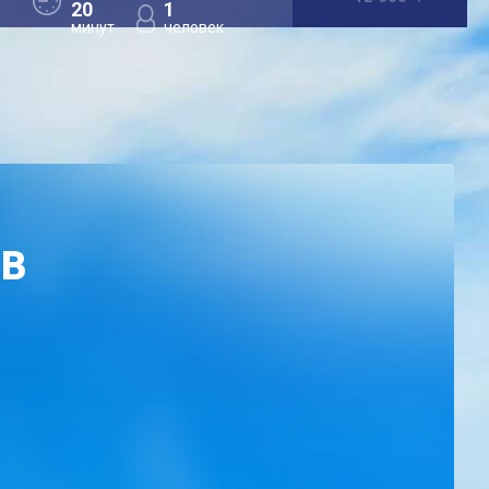
20
1
минут
человек
ОВ