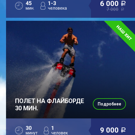
6 000
45
1-3
a
мин.
человека
7 000
a
ПОЛЕТ НА ФЛАЙБОРДЕ
Подробнее
30 МИН.
30
1
9 000
a
минут
человек