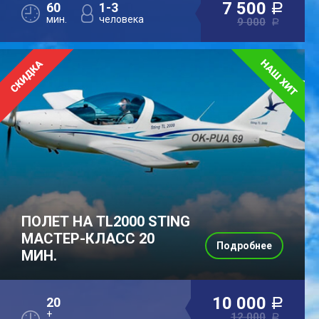
7 500
60
1-3
a
мин.
человека
9 000
a
ПОЛЕТ НА TL2000 STING
МАСТЕР-КЛАСС 20
Подробнее
МИН.
10 000
20
a
+
12 000
a