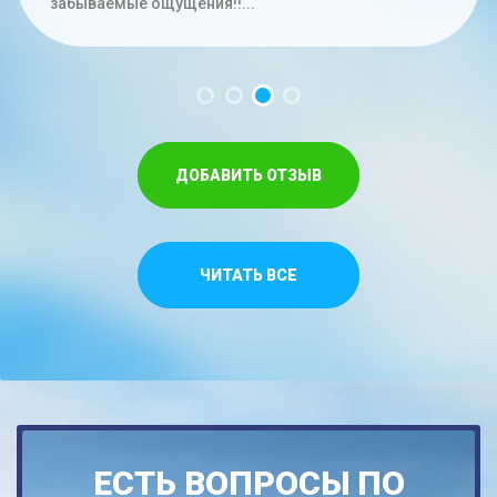
час. Меньше на троих времени не...
забываемые ощущения!!...
Спасибо,что относитесь как к своим...
ДОБАВИТЬ ОТЗЫВ
ЧИТАТЬ ВСЕ
ЕСТЬ ВОПРОСЫ ПО