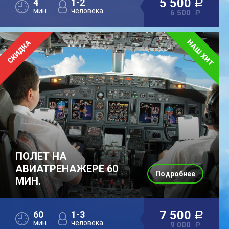
5 500
4
1-2
a
мин.
человека
6 500
a
ПОЛЕТ НА
АВИАТРЕНАЖЕРЕ 60
Подробнее
МИН.
7 500
60
1-3
a
мин.
человека
9 000
a