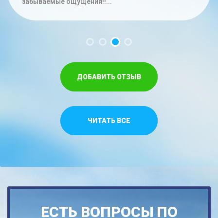
час. Меньше на троих времени не...
забываемые ощущения!!...
Спасибо,что относитесь как к своим...
ДОБАВИТЬ ОТЗЫВ
ЧИТАТЬ ВСЕ
ЕСТЬ ВОПРОСЫ ПО