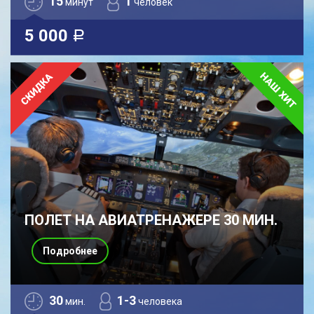
15
1
минут
человек
5 000
a
ПОЛЕТ НА АВИАТРЕНАЖЕРЕ 30 МИН.
Подробнее
30
1-3
мин.
человека