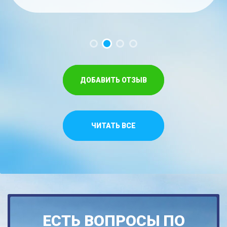
час. Меньше на троих времени не...
забываемые ощущения!!...
Спасибо,что относитесь как к своим...
ДОБАВИТЬ ОТЗЫВ
ЧИТАТЬ ВСЕ
ЕСТЬ ВОПРОСЫ ПО