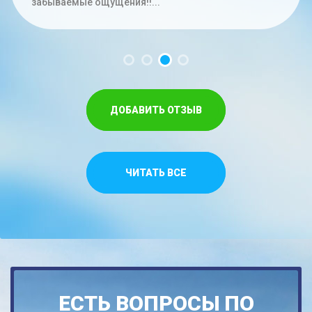
час. Меньше на троих времени не...
забываемые ощущения!!...
Спасибо,что относитесь как к своим...
ДОБАВИТЬ ОТЗЫВ
ЧИТАТЬ ВСЕ
ЕСТЬ ВОПРОСЫ ПО