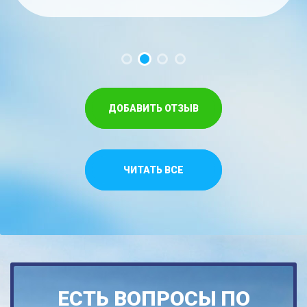
час. Меньше на троих времени не...
забываемые ощущения!!...
Спасибо,что относитесь как к своим...
ДОБАВИТЬ ОТЗЫВ
ЧИТАТЬ ВСЕ
ЕСТЬ ВОПРОСЫ ПО