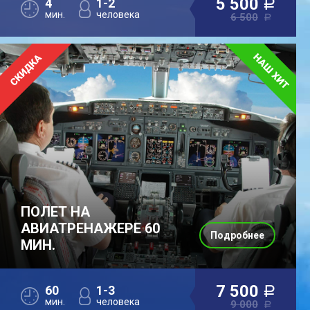
5 500
4
1-2
a
мин.
человека
6 500
a
ПОЛЕТ НА
АВИАТРЕНАЖЕРЕ 60
Подробнее
МИН.
7 500
60
1-3
a
мин.
человека
9 000
a