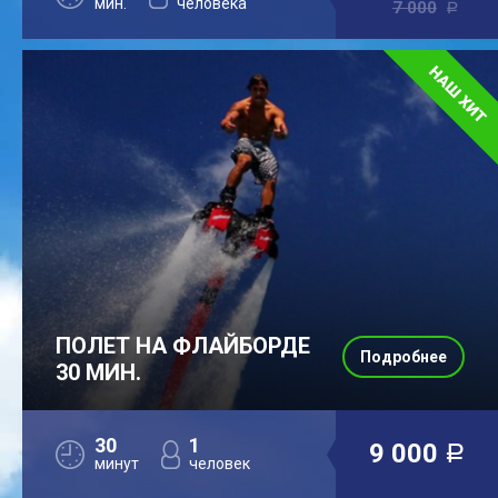
мин.
человека
7 000
a
ПОЛЕТ НА ФЛАЙБОРДЕ
Подробнее
30 МИН.
30
1
9 000
a
минут
человек