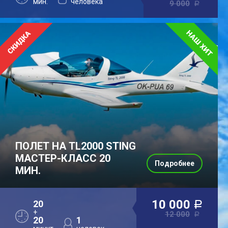
мин.
человека
9 000
a
ПОЛЕТ НА TL2000 STING
МАСТЕР-КЛАСС 20
Подробнее
МИН.
10 000
20
a
+
12 000
a
20
1