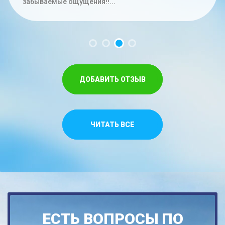
час. Меньше на троих времени не...
забываемые ощущения!!...
Спасибо,что относитесь как к своим...
ДОБАВИТЬ ОТЗЫВ
ЧИТАТЬ ВСЕ
ЕСТЬ ВОПРОСЫ ПО