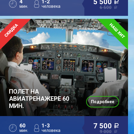
5 500
4
1-2
a
мин.
человека
6 500
a
ПОЛЕТ НА
АВИАТРЕНАЖЕРЕ 60
Подробнее
МИН.
7 500
60
1-3
a
мин.
человека
9 000
a