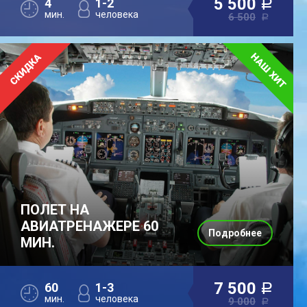
5 500
4
1-2
a
мин.
человека
6 500
a
ПОЛЕТ НА
АВИАТРЕНАЖЕРЕ 60
Подробнее
МИН.
7 500
60
1-3
a
мин.
человека
9 000
a