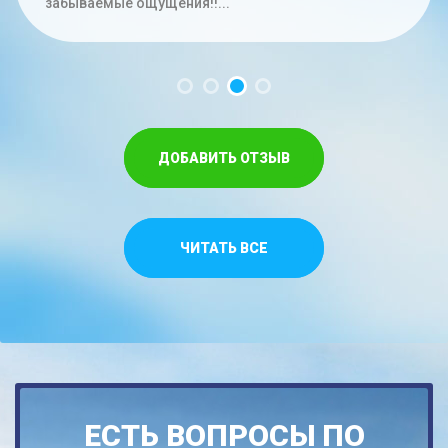
час. Меньше на троих времени не...
забываемые ощущения!!...
Спасибо,что относитесь как к своим...
ДОБАВИТЬ ОТЗЫВ
ЧИТАТЬ ВСЕ
ЕСТЬ ВОПРОСЫ ПО