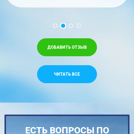
час. Меньше на троих времени не...
забываемые ощущения!!...
Спасибо,что относитесь как к своим...
ДОБАВИТЬ ОТЗЫВ
ЧИТАТЬ ВСЕ
ЕСТЬ ВОПРОСЫ ПО