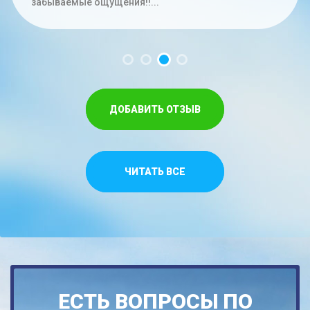
час. Меньше на троих времени не...
забываемые ощущения!!...
Спасибо,что относитесь как к своим...
ДОБАВИТЬ ОТЗЫВ
ЧИТАТЬ ВСЕ
ЕСТЬ ВОПРОСЫ ПО