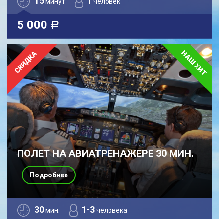
15
1
минут
человек
5 000
a
ПОЛЕТ НА АВИАТРЕНАЖЕРЕ 30 МИН.
Подробнее
30
1-3
мин.
человека