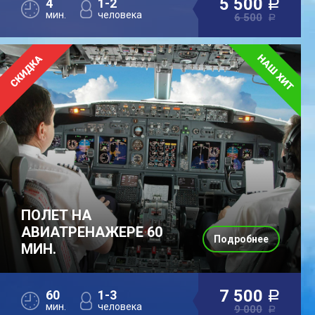
5 500
4
1-2
a
мин.
человека
6 500
a
ПОЛЕТ НА
АВИАТРЕНАЖЕРЕ 60
Подробнее
МИН.
7 500
60
1-3
a
мин.
человека
9 000
a