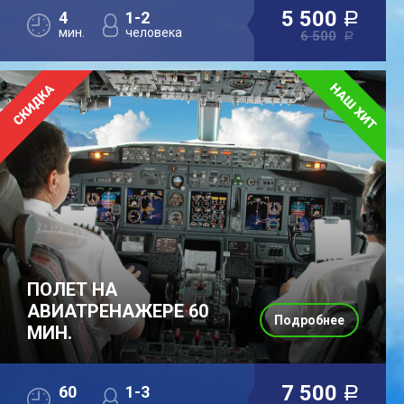
5 500
4
1-2
a
мин.
человека
6 500
a
ПОЛЕТ НА
АВИАТРЕНАЖЕРЕ 60
Подробнее
МИН.
7 500
60
1-3
a