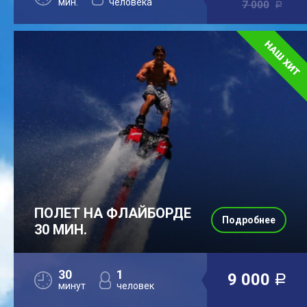
мин.
человека
7 000
a
ПОЛЕТ НА ФЛАЙБОРДЕ
Подробнее
30 МИН.
30
1
9 000
a
минут
человек