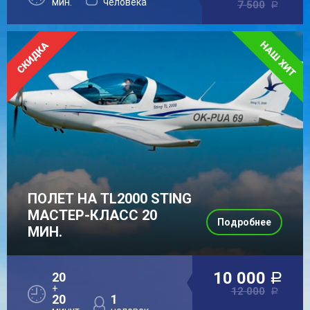
мин.
человека
7 500
a
ПОЛЕТ НА TL2000 STING
МАСТЕР-КЛАСС 20
Подробнее
МИН.
10 000
20
a
+
12 000
a
20
1