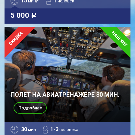
15
1
минут
человек
5 000
a
ПОЛЕТ НА АВИАТРЕНАЖЕРЕ 30 МИН.
Подробнее
30
1-3
мин.
человека