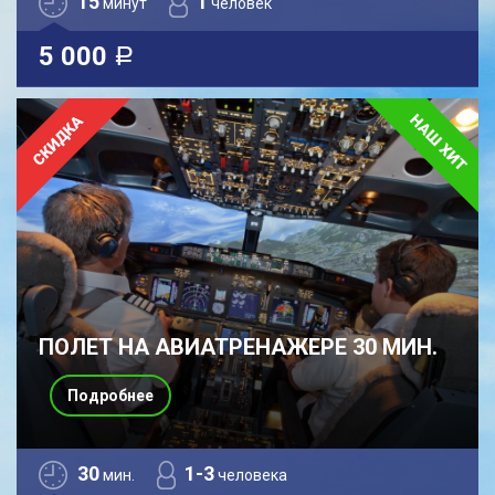
15
1
минут
человек
5 000
a
ПОЛЕТ НА АВИАТРЕНАЖЕРЕ 30 МИН.
Подробнее
30
1-3
мин.
человека