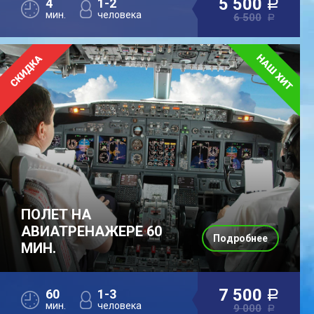
5 500
4
1-2
a
мин.
человека
6 500
a
ПОЛЕТ НА
АВИАТРЕНАЖЕРЕ 60
Подробнее
МИН.
7 500
60
1-3
a
мин.
человека
9 000
a