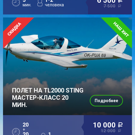
6 500
a
мин.
человека
7 500
a
ПОЛЕТ НА TL2000 STING
МАСТЕР-КЛАСС 20
Подробнее
МИН.
10 000
20
a
+
12 000
a
20
1