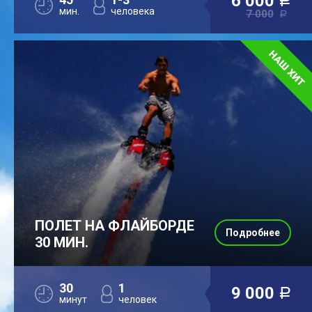
6 000
a
мин.
человека
7 000
a
ПОЛЕТ НА ФЛАЙБОРДЕ
Подробнее
30 МИН.
30
1
9 000
a
минут
человек