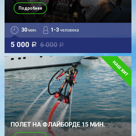
Подробнее
30
1-3
мин.
человека
5 000
6 000
a
a
ПОЛЕТ НА ФЛАЙБОРДЕ 15 МИН.