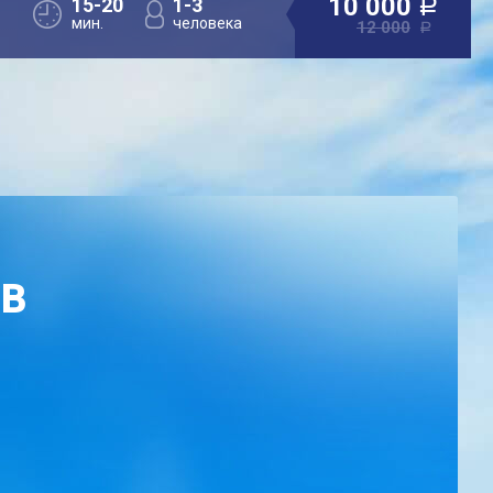
10 000
15-20
1-3
a
мин.
человека
12 000
a
ОВ