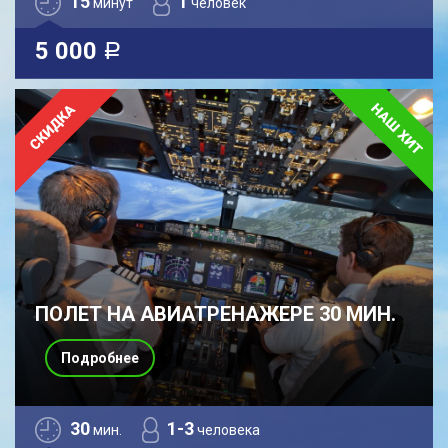
15
1
минут
человек
5 000
a
ПОЛЕТ НА АВИАТРЕНАЖЕРЕ 30 МИН.
Подробнее
30
1-3
мин.
человека