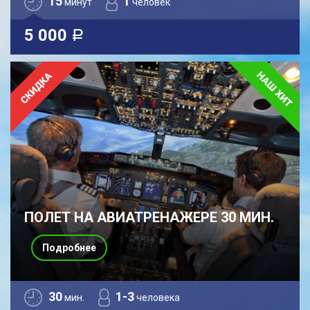
15
1
минут
человек
5 000
a
ПОЛЕТ НА АВИАТРЕНАЖЕРЕ 30 МИН.
Подробнее
30
1-3
мин.
человека