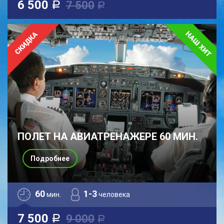
6 500
7 500
a
a
ПОЛЕТ НА АВИАТРЕНАЖЕРЕ 60 МИН.
Подробнее
60
1-3
мин.
человека
7 500
9 000
a
a