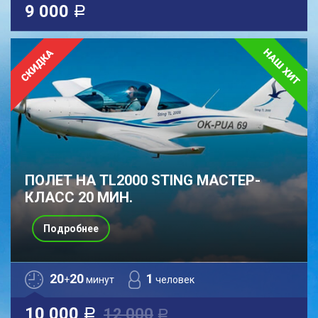
9 000
a
ПОЛЕТ НА TL2000 STING МАСТЕР-
КЛАСС 20 МИН.
Подробнее
20
20
1
+
минут
человек
10 000
12 000
a
a