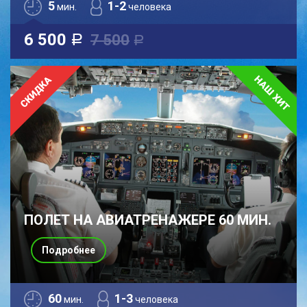
5
1-2
мин.
человека
6 500
7 500
a
a
ПОЛЕТ НА АВИАТРЕНАЖЕРЕ 60 МИН.
Подробнее
60
1-3
мин.
человека