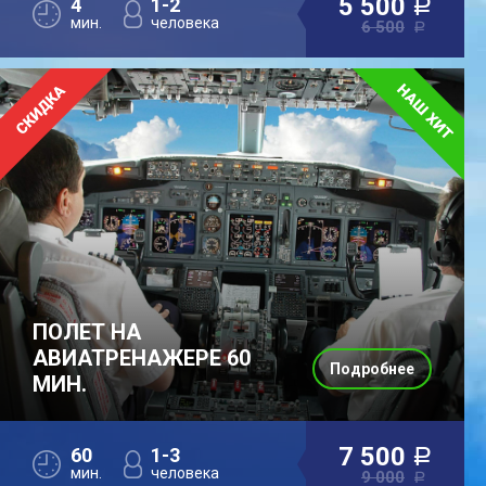
5 500
4
1-2
a
мин.
человека
6 500
a
ПОЛЕТ НА
АВИАТРЕНАЖЕРЕ 60
Подробнее
МИН.
7 500
60
1-3
a
мин.
человека
9 000
a