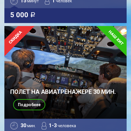
15
1
минут
человек
5 000
a
ПОЛЕТ НА АВИАТРЕНАЖЕРЕ 30 МИН.
Подробнее
30
1-3
мин.
человека