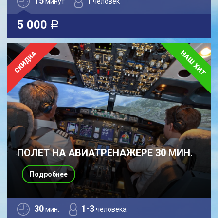
15
1
минут
человек
5 000
a
ПОЛЕТ НА АВИАТРЕНАЖЕРЕ 30 МИН.
Подробнее
30
1-3
мин.
человека