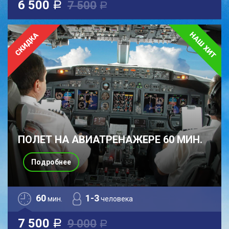
6 500
7 500
a
a
ПОЛЕТ НА АВИАТРЕНАЖЕРЕ 60 МИН.
Подробнее
60
1-3
мин.
человека
7 500
9 000
a
a