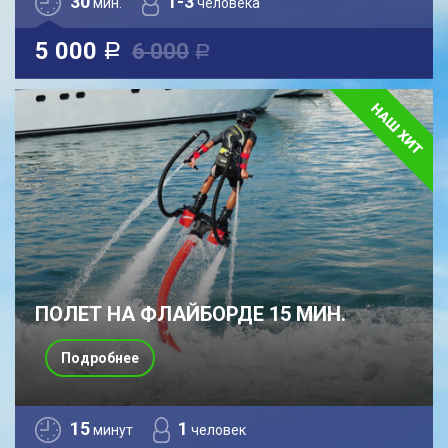
30
1-3
мин.
человека
5 000
6 000
a
a
ПОЛЕТ НА ФЛАЙБОРДЕ 15 МИН.
Подробнее
15
1
минут
человек