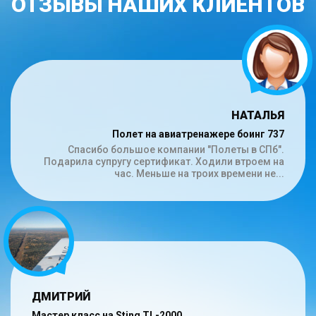
ОТЗЫВЫ НАШИХ КЛИЕНТОВ
ЕНДОВСКИЙ СЕРГЕЙ АЛЕКСЕЕВИЧ
НАТАЛЬЯ
ЛИЛИЯ
МАЙЯ
Полет на авиатренажере боинг 737
Полет на авиатренажере
Полет на самолете
Boeing737
Сердечное спасибо, Даниилу. Сегодня состоялся
Летал сын(13 лет), ему очень понравилось. Это
Спасибо большое компании "Полеты в СПб".
Очень понравилось, спасибо большое за
полёт. Мне 69лет. Мой сын Алексей вернул меня в
Подарила супругу сертификат. Ходили втроем на
очень захватывающе и интересно. Полетали над
прекрасные ощущения))))
час. Меньше на троих времени не...
СПб, посетили ЛО, Москву,...
мечту молодости - стать...
ТАТЬЯНА
НАТАЛЬЯ
ДМИТРИЙ
СВЕТЛАНА
Полет на самолете
Полет на авиатренажере боинг 737
Мастер класс на Sting TL-2000
Параплан с видео