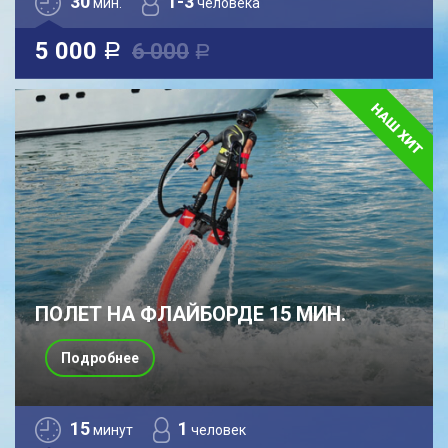
30
1-3
мин.
человека
5 000
6 000
a
a
ПОЛЕТ НА ФЛАЙБОРДЕ 15 МИН.
Подробнее
15
1
минут
человек